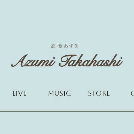
あず
高 橋
美
Azumi Takahashi
Live
MUSIC
Store