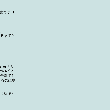
家で走り
加。
するまでと
tenとい
NYのパフ
全部で4
なるのは史
替え版キャ