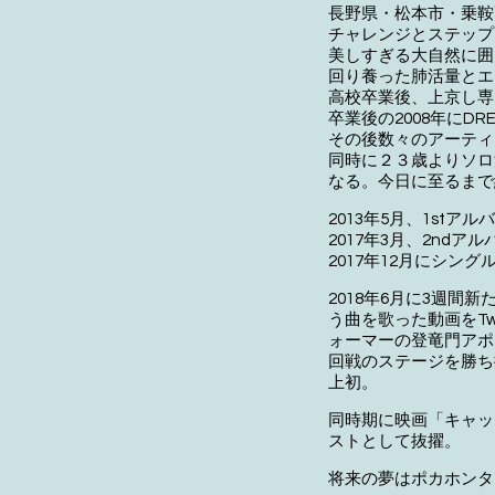
長野県・松本市・乗鞍
チャレンジとステップ
美しすぎる大自然に囲
回り養った肺活量とエ
高校卒業後、上京し専
卒業後の2008年にDR
その後数々のアーティ
同時に２３歳よりソロ
なる。今日に至るまで
2013年5月、1stアル
2017年3月、2nd
2017年12月にシン
2018年6月に3週間新
う曲を歌った動画をTw
ォーマーの登竜門アポ
回戦のステージを勝ち
上初。
同時期に映画「キャッ
ストとして抜擢。
将来の夢はポカホンタ