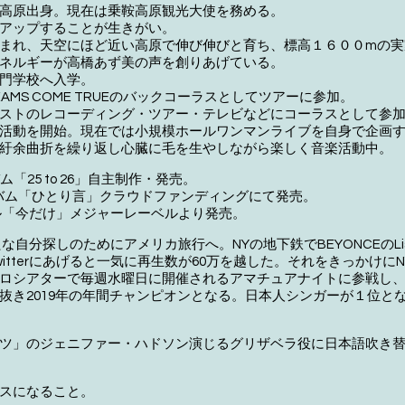
高原出身。現在は乗鞍高原観光大使を務める。
アップすることが生きがい。
まれ、天空にほど近い高原で伸び伸びと育ち、標高１６００mの実
ネルギーが高橋あず美の声を創りあげている。
門学校へ入学。
EAMS COME TRUEのバックコーラスとしてツアーに参加。
ストのレコーディング・ツアー・テレビなどにコーラスとして参
活動を開始。現在では小規模ホールワンマンライブを自身で企画
紆余曲折を繰り返し心臓に毛を生やしながら楽しく音楽活動中。
バム「25 to 26」自主制作・発売。
アルバム「ひとり言」クラウドファンディングにて発売。
グル「今だけ」メジャーレーベルより発売。
たな自分探しのためにアメリカ旅行へ。NYの地下鉄でBEYONCEのLis
itterにあげると一気に再生数が60万を越した。それをきっかけに
ロシアターで毎週水曜日に開催されるアマチュアナイトに参戦し、
抜き2019年の年間チャンピオンとなる。日本人シンガーが１位と
ツ」のジェニファー・ハドソン演じるグリザベラ役に日本語吹き
スになること。