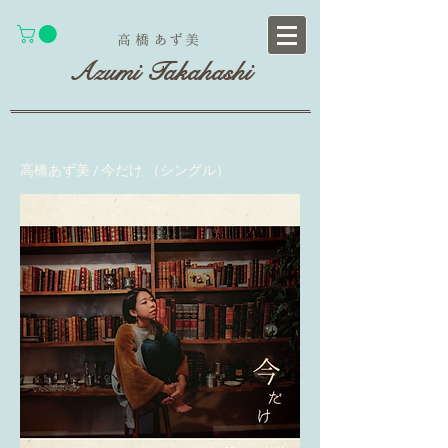
あず
高 橋
美
Azumi Takahashi
高橋あず美 / 今だけ （シングル）